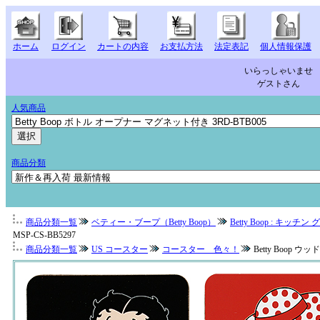
ホーム
ログイン
カートの内容
お支払方法
法定表記
個人情報保護
いらっしゃいませ
ゲストさん
人気商品
商品分類
商品分類一覧
ベティー・ブープ（Betty Boop）
Betty Boop : キッチン
MSP-CS-BB5297
商品分類一覧
US コースター
コースター 色々！
Betty Boop ウッ