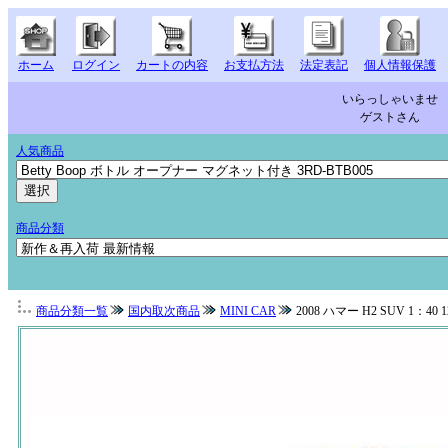
ホーム
ログイン
カートの内容
お支払方法
法定表記
個人情報保護
いらっしゃいませ
ゲストさん
人気商品
商品分類
商品分類一覧
国内取次商品
MINI CAR
2008 ハマー H2 SUV 1：40