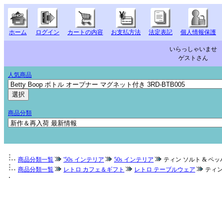
ホーム
ログイン
カートの内容
お支払方法
法定表記
個人情報保護
いらっしゃいませ
ゲストさん
人気商品
商品分類
商品分類一覧
'50s インテリア
50s インテリア
ティン ソルト & ペッパー 
商品分類一覧
レトロ カフェ＆ギフト
レトロ テーブルウェア
ティン 