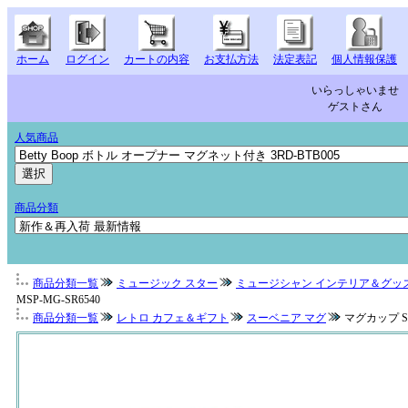
ホーム
ログイン
カートの内容
お支払方法
法定表記
個人情報保護
いらっしゃいませ
ゲストさん
人気商品
商品分類
商品分類一覧
ミュージック スター
ミュージシャン インテリア＆グッ
MSP-MG-SR6540
商品分類一覧
レトロ カフェ＆ギフト
スーベニア マグ
マグカップ Sun R