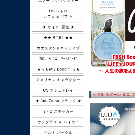
エアー フレッシュナー
US レトロ
カフェ & ギフ ト
★ サイン･看板 ★
★★ RT.66 ★★
ウエスタン＆ネィティブ
'50s ＆ ﾐﾆ・ｻｰﾌﾎﾞｰﾄﾞ
★☆ Betty Boop™ ☆★
アメリカン キャラクター
US アシュトレイ
＜ウル ラグーン ミニ 
★ AmeZatsu フラッグ ★
3－D ステッカー
サングラス ＆ バイカー
ベルト バックル