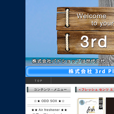
>
ＴＯＰ
コンテンツ・メニュー
＜フレッシュ センツ 
☆★ ODD SOX ★☆
★★ Air freshener ★★