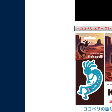
＜ココペリ エアー フ