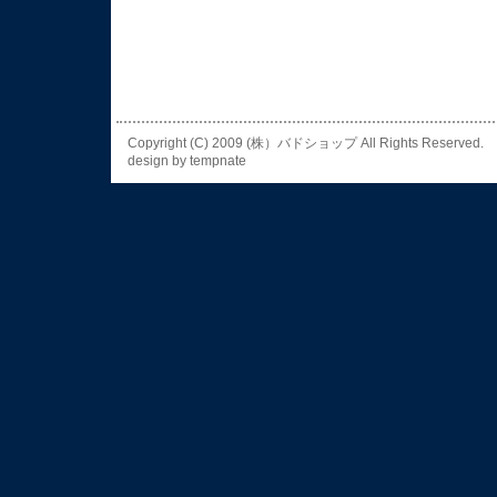
Copyright (C) 2009 (株）バドショップ All Rights
design by
tempnate