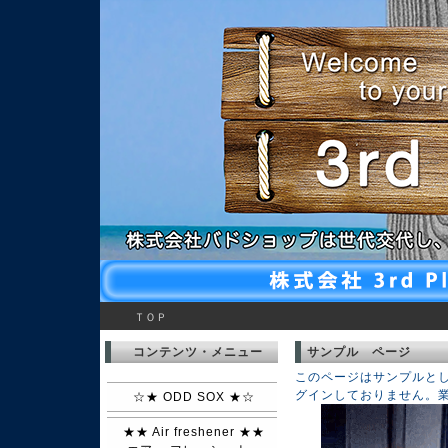
ＴＯＰ
コンテンツ・メニュー
サンプル ページ
このページはサンプルと
グインしておりません。
☆★ ODD SOX ★☆
★★ Air freshener ★★